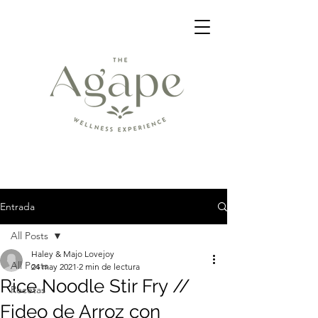
Entrada
All Posts
Haley & Majo Lovejoy
All Posts
24 may 2021
2 min de lectura
Rice Noodle Stir Fry //
Recetas
Fideo de Arroz con