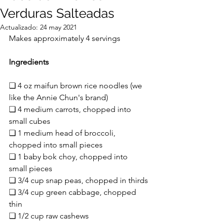
Verduras Salteadas
Actualizado:
24 may 2021
Makes approximately 4 servings
Ingredients
❏ 4 oz maifun brown rice noodles (we 
like the Annie Chun's brand)
❏ 4 medium carrots, chopped into 
small cubes
❏ 1 medium head of broccoli, 
chopped into small pieces
❏ 1 baby bok choy, chopped into 
small pieces
❏ 3/4 cup snap peas, chopped in thirds
❏ 3/4 cup green cabbage, chopped 
thin
❏ 1/2 cup raw cashews