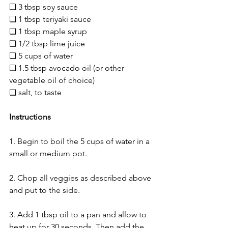
❏ 3 tbsp soy sauce
❏ 1 tbsp teriyaki sauce
❏ 1 tbsp maple syrup
❏ 1/2 tbsp lime juice
❏ 5 cups of water
❏ 1.5 tbsp avocado oil (or other 
vegetable oil of choice)
❏ salt, to taste
Instructions
1. Begin to boil the 5 cups of water in a 
small or medium pot.
2. Chop all veggies as described above 
and put to the side. 
3. Add 1 tbsp oil to a pan and allow to 
heat up for 30 seconds. Then add the 