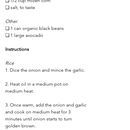
❏ 1/2 cup frozen corn
❏ salt, to taste
Other
❏ 1 can organic black beans
❏ 1 large avocado
Instructions
Rice
1. Dice the onion and mince the garlic.
2. Heat oil in a medium pot on 
medium heat.
3. Once warm, add the onion and garlic 
and cook on medium heat for 3 
minutes until onion starts to turn 
golden brown.