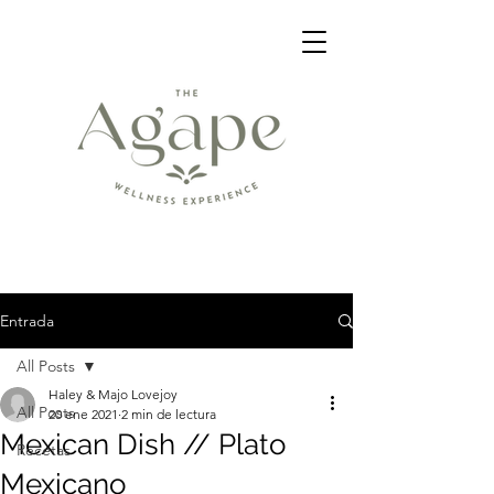
Entrada
All Posts
Haley & Majo Lovejoy
All Posts
20 ene 2021
2 min de lectura
Mexican Dish // Plato
Recetas
Mexicano