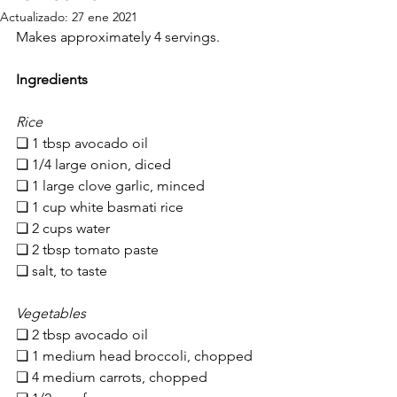
Actualizado:
27 ene 2021
Makes approximately 4 servings.
Ingredients
Rice
❏ 1 tbsp avocado oil
❏ 1/4 large onion, diced
❏ 1 large clove garlic, minced
❏ 1 cup white basmati rice
❏ 2 cups water
❏ 2 tbsp tomato paste
❏ salt, to taste
Vegetables
❏ 2 tbsp avocado oil
❏ 1 medium head broccoli, chopped
❏ 4 medium carrots, chopped