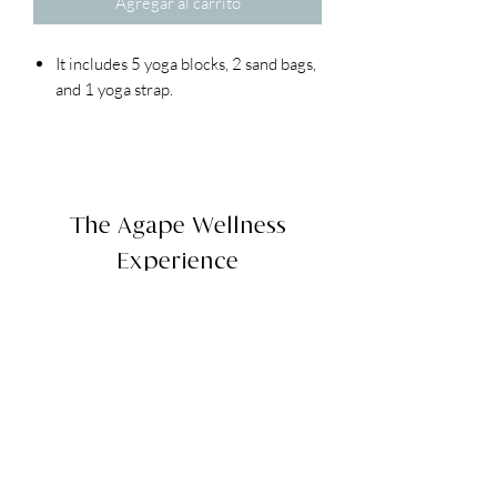
Agregar al carrito
It includes 5 yoga blocks, 2 sand bags,
and 1 yoga strap.
Incluye 5 bloques de yoga, 2 bolsas de
arena, y 1 cinturon de yoga.
The Agape Wellness
Experience
Av. America | Edificio Ferrara Local 5
| Parque del Arquitecto |
Adm.
+59170780154
Cafe.
+59177942020