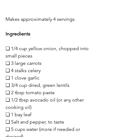
Makes approximately 4 servings.
Ingredients
❏ 1/4 cup yellow onion, chopped into 
small pieces
❏ 3 large carrots
❏ 4 stalks celery
❏ 1 clove garlic
❏ 3/4 cup dried, green lentils
❏ 2 tbsp tomato paste
❏ 1/2 tbsp avocado oil (or any other 
cooking oil)
❏ 1 bay leaf
❏ Salt and pepper, to taste
❏ 5 cups water (more if needed or 
desired)