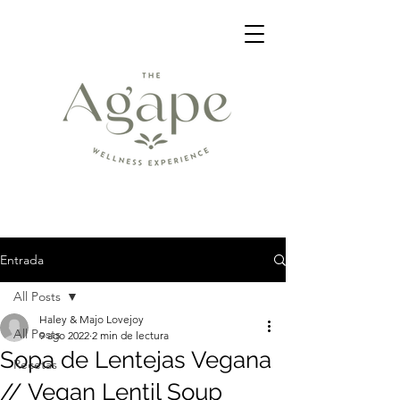
Entrada
All Posts
Haley & Majo Lovejoy
All Posts
9 ago 2022
2 min de lectura
Sopa de Lentejas Vegana
Recetas
// Vegan Lentil Soup