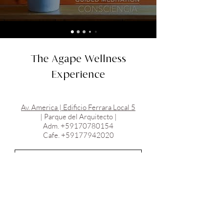
The Agape Wellness
Experience
Av. America | Edificio Ferrara Local 5
| Parque del Arquitecto |
Adm.
+59170780154
Cafe.
+59177942020
Submit